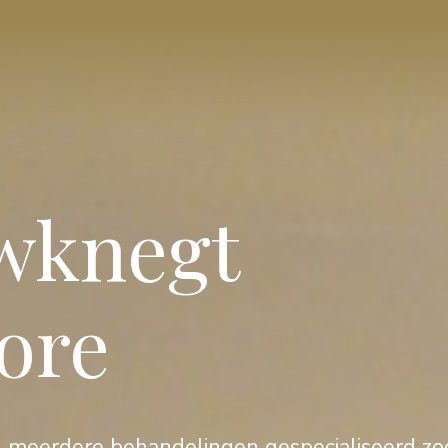
uwknegt
ore
j in meerdere behandelingen gespecialiseerd zo