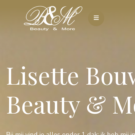
Lisette Bo
Beauty & M
Bij mij vind je alles onder 1 dak: ik heb mi