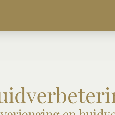
uidverbeteri
verjonging en huidv