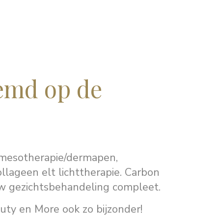
temd op de
, mesotherapie/dermapen,
ollageen elt lichttherapie. Carbon
uw gezichtsbehandeling compleet.
auty en More ook zo bijzonder!