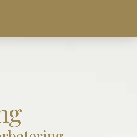
ng
erbetering