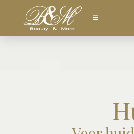
H
Voor huid